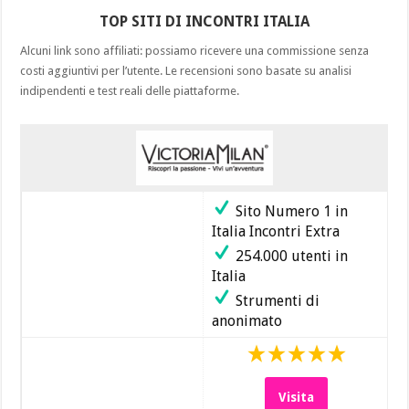
2026
TOP SITI DI INCONTRI ITALIA
gratis
con
Alcuni link sono affiliati: possiamo ricevere una commissione senza
donne
mature
costi aggiuntivi per l’utente. Le recensioni sono basate su analisi
e
indipendenti e test reali delle piattaforme.
sposate
Sito Numero 1 in
Italia Incontri Extra
254.000 utenti in
Italia
Strumenti di
anonimato
Visita