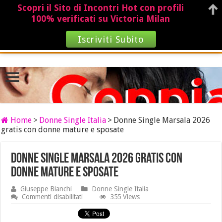
Scopri il Sito di Incontri Hot con profili
100% verificati su Victoria Milan
Iscriviti Subito
Home
>
Donne Single Italia
>
Donne Single Marsala 2026
gratis con donne mature e sposate
Donne Single Marsala 2026 gratis con
donne mature e sposate
Giuseppe Bianchi
Donne Single Italia
su
Commenti disabilitati
355 Views
Donne
Single
Marsala