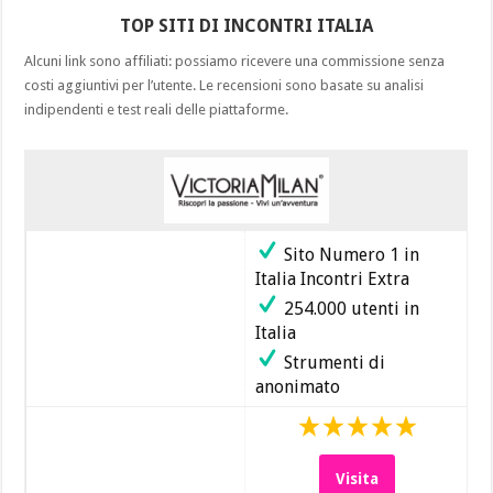
Sant’Elena
TOP SITI DI INCONTRI ITALIA
2026
gratis
Alcuni link sono affiliati: possiamo ricevere una commissione senza
con
donne
costi aggiuntivi per l’utente. Le recensioni sono basate su analisi
mature
indipendenti e test reali delle piattaforme.
e
sposate
Sito Numero 1 in
Italia Incontri Extra
254.000 utenti in
Italia
Strumenti di
anonimato
Visita