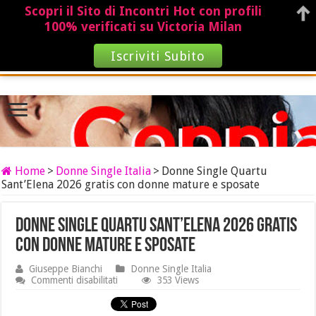
Scopri il Sito di Incontri Hot con profili
100% verificati su Victoria Milan
Iscriviti Subito
Home
>
Donne Single Italia
>
Donne Single Quartu
Sant’Elena 2026 gratis con donne mature e sposate
Donne Single Quartu Sant’Elena 2026 gratis
con donne mature e sposate
Giuseppe Bianchi
Donne Single Italia
su
Commenti disabilitati
353 Views
Donne
Single
Quartu