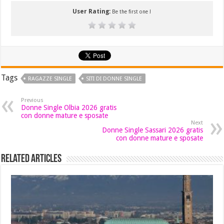
User Rating:
Be the first one !
Tags
RAGAZZE SINGLE
SITI DI DONNE SINGLE
Previous
Donne Single Olbia 2026 gratis
con donne mature e sposate
Next
Donne Single Sassari 2026 gratis
con donne mature e sposate
Related Articles