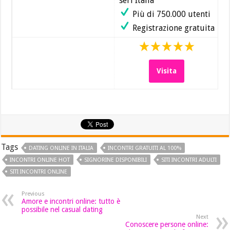
seri Italia
Più di 750.000 utenti
Registrazione gratuita
Visita
Tags
DATING ONLINE IN ITALIA
INCONTRI GRATUITI AL 100%
INCONTRI ONLINE HOT
SIGNORINE DISPONIBILI
SITI INCONTRI ADULTI
SITI INCONTRI ONLINE
Previous
Amore e incontri online: tutto è
possibile nel casual dating
Next
Conoscere persone online: